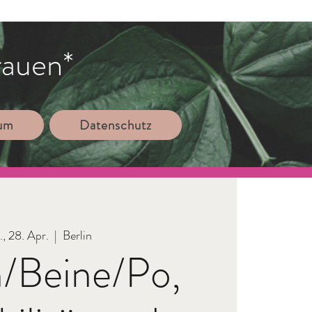
rauen*
sum
Datenschutz
., 28. Apr.
  |  
Berlin
/Beine/Po,