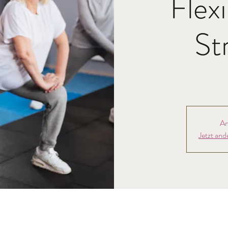
Flexi
St
An
Jetzt and