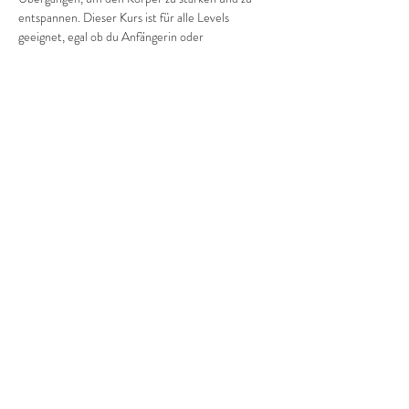
entspannen. Dieser Kurs ist für alle Levels 
geeignet, egal ob du Anfängerin oder 
Fortgeschrittene bist. Komm vorbei und finde 
deine Balance!
Diese Veranstaltung teilen
©2022 Frauenprojekte Treptow-Köpenick.
Impressum
&
Datenschutz.