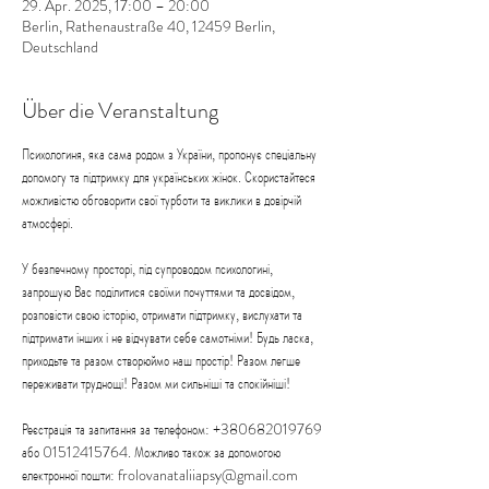
29. Apr. 2025, 17:00 – 20:00
Berlin, Rathenaustraße 40, 12459 Berlin,
Deutschland
Über die Veranstaltung
Психологиня, яка сама родом з України, пропонує спеціальну 
допомогу та підтримку для українських жінок. Скористайтеся 
можливістю обговорити свої турботи та виклики в довірчій 
атмосфері.
У безпечному просторі, під супроводом психологині, 
запрошую Вас поділитися своїми почуттями та досвідом, 
розповісти свою історію, отримати підтримку, вислухати та 
підтримати інших і не відчувати себе самотніми! Будь ласка, 
приходьте та разом створюймо наш простір! Разом легше 
переживати труднощі! Разом ми сильніші та спокійніші!
Реєстрація та запитання за телефоном: +380682019769 
або 01512415764. Можливо також за допомогою 
електронної пошти: frolovanataliiapsy@gmail.com