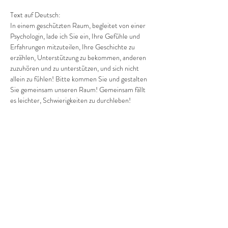
Text auf Deutsch:
In einem geschützten Raum, begleitet von einer 
Psychologin, lade ich Sie ein, Ihre Gefühle und 
Erfahrungen mitzuteilen, Ihre Geschichte zu 
erzählen, Unterstützung zu bekommen, anderen 
zuzuhören und zu unterstützen, und sich nicht 
allein zu fühlen! Bitte kommen Sie und gestalten 
Sie gemeinsam unseren Raum! Gemeinsam fällt 
es leichter, Schwierigkeiten zu durchleben! 
Gemeinsam sind wir stärker und ruhiger!
Anmeldung und Fragen bitte per Telefon: 
+380682019769…
Mehr anzeigen
Diese Veranstaltung teilen