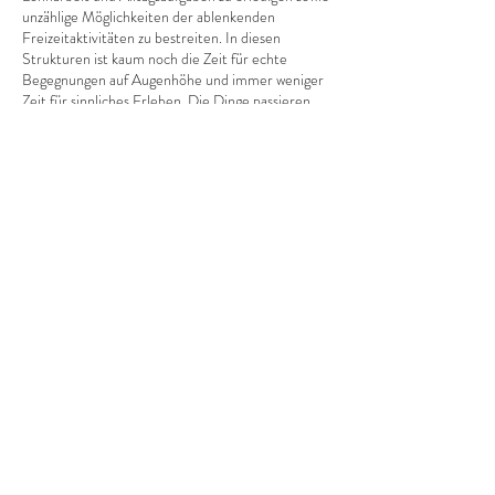
unzählige Möglichkeiten der ablenkenden
Freizeitaktivitäten zu bestreiten. In diesen
Strukturen ist kaum noch die Zeit für echte
Begegnungen auf Augenhöhe und immer weniger
Zeit für sinnliches Erleben. Die Dinge passieren
einem nur noch, man selbst ist nur noch
Nebendarsteller*in und oft ist man nicht mehr
Herr*in der eigenen kleinen Welt. Hält dieser
Zustand zu lange an, dann bricht alles nur allzu
leicht, gleich einem riesigen Schuttberg aus Druck
und Stress, über uns zusammen – Burnout ist oft
die Folge davon.
Diese Veranstaltung teilen
Doch das muss nicht sein! Um ein Ausbrennen
und Überanstrengen zu vermeiden, brauchst du
lediglich ein paar kleine Routinen, welche du in
deinen Alltag einbauen solltest.
Ruhe & Entspannung
„Wenn man die Ruhe nicht in sich selbst findet, ist
es umsonst, sie anderswo zu suchen.“
(Francois de
La Rochefoucauld)
Zunächst kommst du gern erst einmal zu uns. Hier