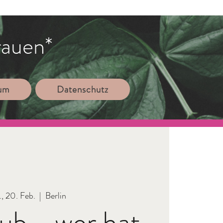
rauen*
sum
Datenschutz
., 20. Feb.
  |  
Berlin
ub - wer hat