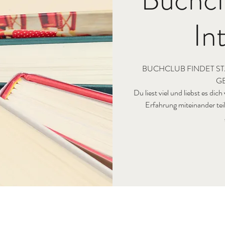
In
BUCHCLUB FINDET ST
G
Du liest viel und liebst es dic
Erfahrung miteinander te