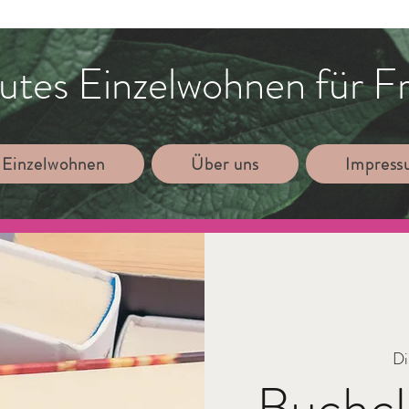
utes Einzelwohnen für F
 Einzelwohnen
Über uns
Impres
Di
Buchcl