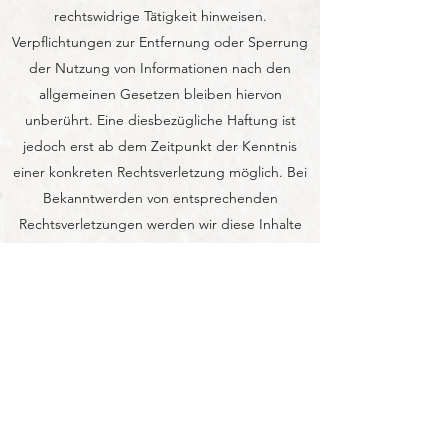
rechtswidrige Tätigkeit hinweisen.
Verpflichtungen zur Entfernung oder Sperrung
der Nutzung von Informationen nach den
allgemeinen Gesetzen bleiben hiervon
unberührt. Eine diesbezügliche Haftung ist
jedoch erst ab dem Zeitpunkt der Kenntnis
einer konkreten Rechtsverletzung möglich. Bei
Bekanntwerden von entsprechenden
Rechtsverletzungen werden wir diese Inhalte
umgehend entfernen.
Haftung für Links
Unser Angebot enthält Links zu externen
Webseiten Dritter, auf deren Inhalte wir keinen
Einfluss haben. Deshalb können wir für diese
fremden Inhalte auch keine Gewähr
übernehmen. Für die Inhalte der verlinkten