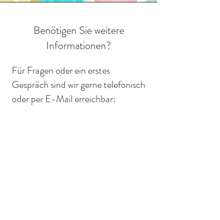
Benötigen Sie weitere
Informationen?
Für Fragen oder ein erstes
Gespräch sind wir gerne telefonisch
oder per E-Mail erreichbar:
Telefon: 030 /
53015746
E-Mail:
bew-
tk.frauen@gwb.stiftung-spi.de
Wir freuen uns auf Ihre
Kontaktaufnahme
!
Die Stiftung SPI ist an vielen
verschiedenen Orten in Berlin für
Sie da,