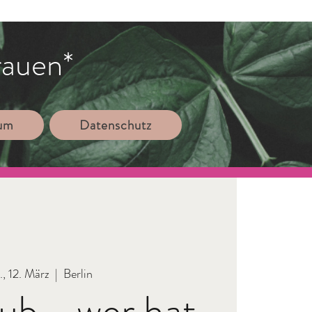
rauen*
sum
Datenschutz
., 12. März
  |  
Berlin
ub - wer hat