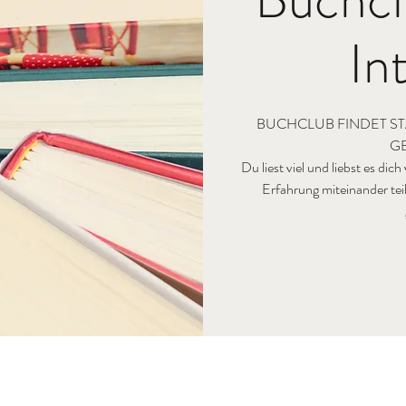
In
BUCHCLUB FINDET ST
G
Du liest viel und liebst es dic
Erfahrung miteinander te