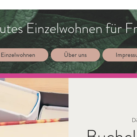
utes Einzelwohnen für F
 Einzelwohnen
Über uns
Impres
Di
Buchcl