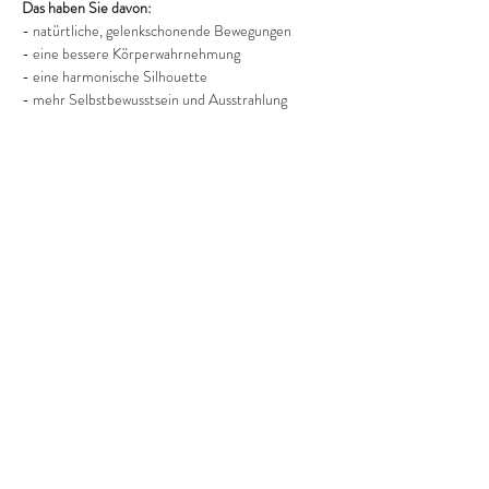
Das haben Sie davon:
- natürtliche, gelenkschonende Bewegungen
- eine bessere Körperwahrnehmung
- eine harmonische Silhouette
- mehr Selbstbewusstsein und Ausstrahlung
Mehr anzeigen
Diese Veranstaltung teilen