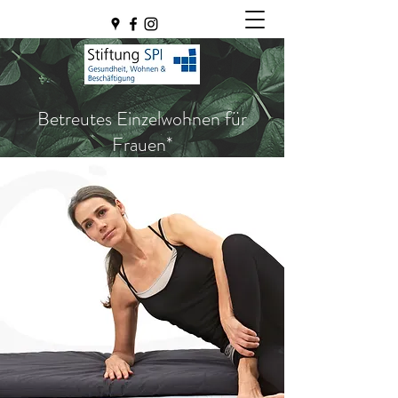
Betreutes Einzelwohnen für
Frauen*