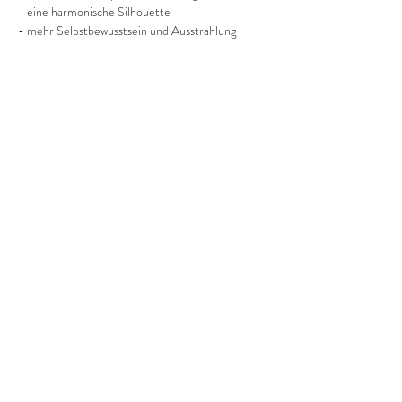
- eine harmonische Silhouette
- mehr Selbstbewusstsein und Ausstrahlung
Mehr anzeigen
Diese Veranstaltung teilen
©2022 Frauenprojekte Treptow-Köpenick.
Impressum
&
Datenschutz.