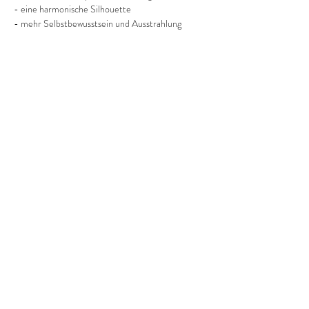
- eine harmonische Silhouette
- mehr Selbstbewusstsein und Ausstrahlung
Mehr anzeigen
Diese Veranstaltung teilen
©2022 Frauenprojekte Treptow-Köpenick.
Impressum
&
Datenschutz.