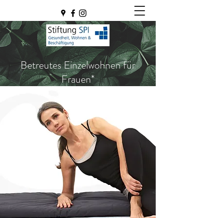
Betreutes Einzelwohnen für
Frauen*