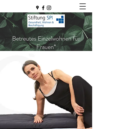
Betreutes Einzelwohnen für
Frauen*