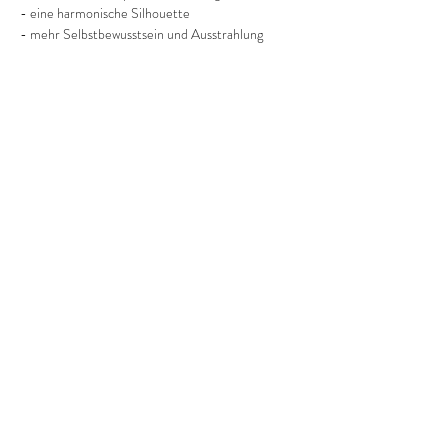
- eine harmonische Silhouette
- mehr Selbstbewusstsein und Ausstrahlung
Mehr anzeigen
Diese Veranstaltung teilen
©2022 Frauenprojekte Treptow-Köpenick.
Impressum
&
Datenschutz.