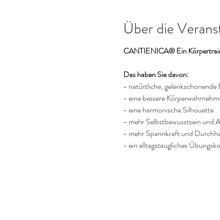
Über die Verans
CANTIENICA® Ein Körpertraini
Das haben Sie davon:
- natürtliche, gelenkschonend
- eine bessere Körperwahrneh
- eine harmonische Silhouette
- mehr Selbstbewusstsein und A
- mehr Spannkraft und Durchh
- ein alltagstaugliches Übungsk
Hilft bei:
-
Blasenschwäche, Inkontinenz
- Menstruationsbeschwerden
- Hämorrhoiden
- Organsenkungen