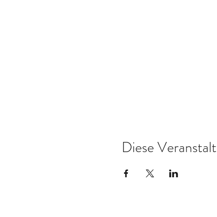
- Leistenbrüchen
- Beckenschiefstand
- Rückenschmerzen
- Lymphstau
- Arthrose oder Deformation de
Diese Veranstalt