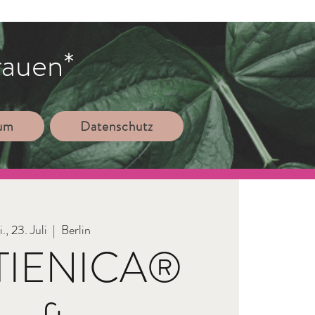
rauen*
sum
Datenschutz
., 23. Juli
  |  
Berlin
TIENICA®