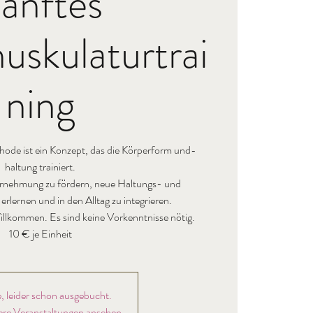
anftes
uskulaturtrai
ning
 ist ein Konzept, das die Körperform und-
haltung trainiert.
wahrnehmung zu fördern, neue Haltungs- und
lernen und in den Alltag zu integrieren.
illkommen. Es sind keine Vorkenntnisse nötig.
, leider schon ausgebucht.
ere Veranstaltungen ansehen