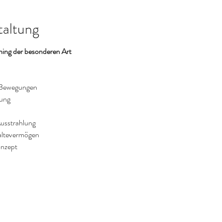
taltung
ng der besonderen Art
e Bewegungen
mung
usstrahlung
altevermögen
onzept