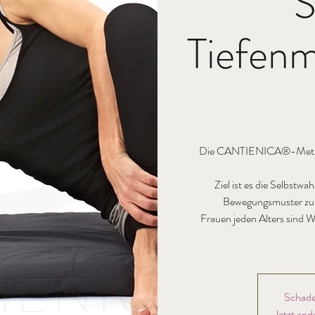
S
Tiefenm
Die CANTIENICA®-Methode
Ziel ist es die Selbst
Bewegungsmuster zu er
Frauen jeden Alters sind W
Schade
Jetzt and