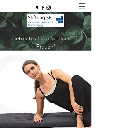
Betreutes Einzelwohnen für
Frauen*