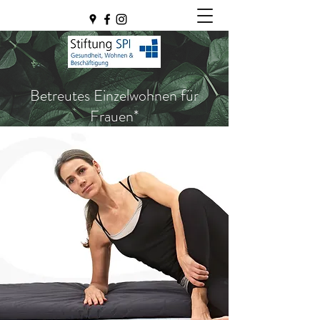
Betreutes Einzelwohnen für
Frauen*