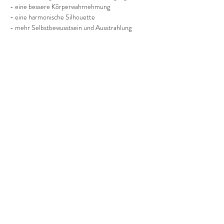
- eine bessere Körperwahrnehmung
- eine harmonische Silhouette
- mehr Selbstbewusstsein und Ausstrahlung
Mehr anzeigen
Diese Veranstaltung teilen
©2022 Frauenprojekte Treptow-Köpenick.
Impressum
&
Datenschutz.