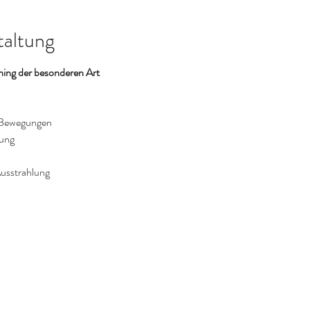
taltung
ng der besonderen Art
e Bewegungen
mung
usstrahlung