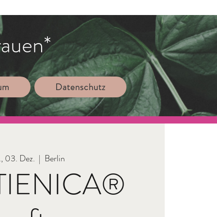
rauen*
sum
Datenschutz
., 03. Dez.
  |  
Berlin
TIENICA®