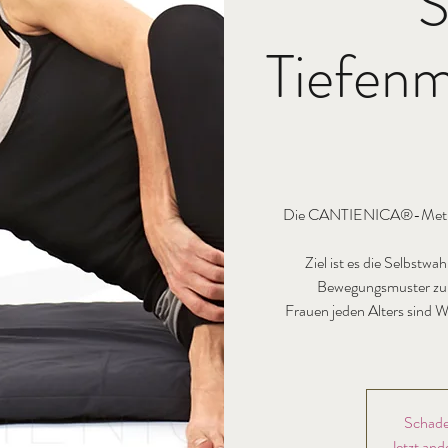
S
Tiefenm
Die CANTIENICA®-Methode
Ziel ist es die Selbst
Bewegungsmuster zu er
Frauen jeden Alters sind W
Schade
Jetzt and