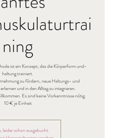
anftes
uskulaturtrai
ning
 ist ein Konzept, das die Körperform und-
haltung trainiert.
wahrnehmung zu fördern, neue Haltungs- und
lernen und in den Alltag zu integrieren.
illkommen. Es sind keine Vorkenntnisse nötig.
, leider schon ausgebucht.
ere Veranstaltungen ansehen