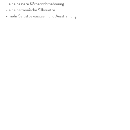
- eine bessere Körperwahrnehmung
- eine harmonische Silhouette
- mehr Selbstbewusstsein und Ausstrahlung
Mehr anzeigen
Diese Veranstaltung teilen
©2022 Frauenprojekte Treptow-Köpenick.
Impressum
&
Datenschutz.