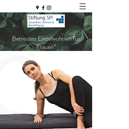
Betreutes Einzelwohnen für
Frauen*