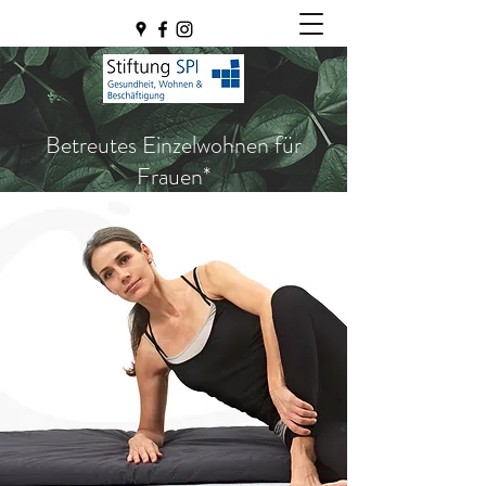
Betreutes Einzelwohnen für
Frauen*