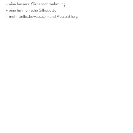
- eine bessere Körperwahrnehmung
- eine harmonische Silhouette
- mehr Selbstbewusstsein und Ausstrahlung
Mehr anzeigen
Diese Veranstaltung teilen
©2022 Frauenprojekte Treptow-Köpenick.
Impressum
&
Datenschutz.