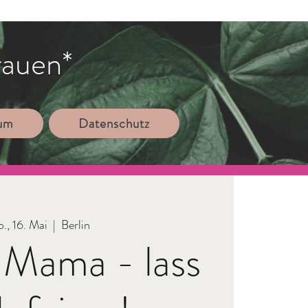
rauen*
sum
Datenschutz
., 16. Mai
  |  
Berlin
 Mama - lass