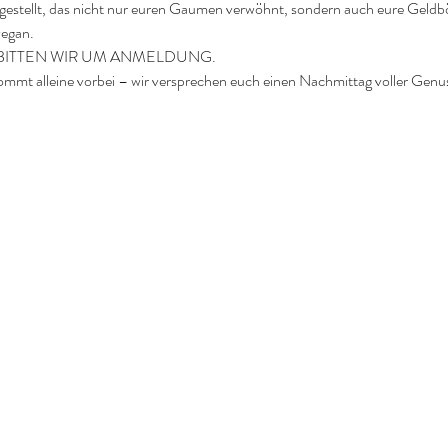
stellt, das nicht nur euren Gaumen verwöhnt, sondern auch eure Geldbör
vegan.
ben, BITTEN WIR UM ANMELDUNG. 
mmt alleine vorbei – wir versprechen euch einen Nachmittag voller Genu