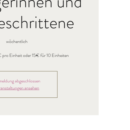
erinnen und
eschrittene
wöchentlich
eldung abgeschlossen
ranstaltungen ansehen