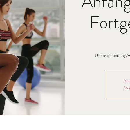
Anfäng
Fortg
Anm
Ve