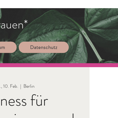
rauen*
sum
Datenschutz
., 10. Feb.
  |  
Berlin
tness für