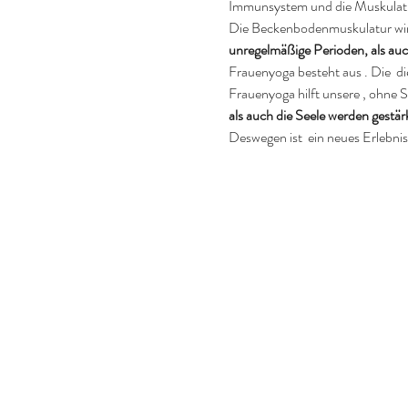
Immunsystem und die Muskulatu
Die Beckenbodenmuskulatur wird 
unregelmäßige Perioden, als a
Frauenyoga besteht aus 
. Die 
 d
Frauenyoga hilft unsere 
, ohne S
als auch die Seele werden gestär
Deswegen ist 
 ein neues Erlebni