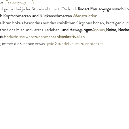
r. 
Frauenyoga hilft
gezielt bei jeder Stunde aktiviert. Dadurch 
lindert Frauenyoga sowohl In
uch Kopfschmerzen und Rückenschmerzen.
Menstruation
ie ihren Fokus besonders auf den weiblichen Organen haben, kräftigen au
tress das Hier und Jetzt zu erleben.
 und 
Bewegungen
Asanas
,
Beine, Becke
kt.
Bedürfnisse wahrzunehmen
sanften
kraftvollen
s, immer die Chance etwas 
.
jede Stunde
Neues zu entdecken