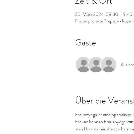
Zeit & Ort
20. März 2024, 08:30 – 9:45
Frauenprojekte Treptow-Köpeni
Gäste
Alle an
Über die Verans
Frauenyoga ist eine Spezialisier
Frauen können Frauenyoga 
vor
 den Hormonhaushalt zu harmonisieren, Muskeln zu entspannen, zu regenerieren und dadurch mehr Energie zu bekommen, es stärkt das 