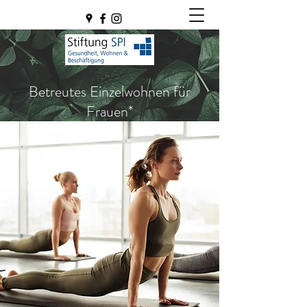
Betreutes Einzelwohnen für
Frauen*