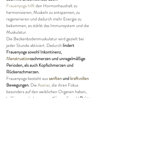
Frauenyoga hilft
 den Hormonhaushalt zu 
harmonisieren, Muskeln zu entspannen, zu 
regenerieren und dadurch mehr Energie zu 
bekommen, es stärkt das Immunsystem und die 
Muskulatur. 
Die Beckenbodenmuskulatur wird gezielt bei 
jeder Stunde aktiviert. Dadurch 
lindert 
Frauenyoga sowohl Inkontinenz, 
Menstruation
sschmerzen und unregelmäßige 
Perioden, als auch Kopfschmerzen und 
Rückenschmerzen.
Frauenyoga besteht aus 
sanften
 und 
kraftvollen
Bewegungen
. Die 
Asanas
,
 die ihren Fokus 
besonders auf den weiblichen Organen haben, 
kräftigen auch den ganzen Körper. Sowohl 
Beine, 
Beckenboden, Bauch, Brust, Rücken als auch die 
Seele werden gestärkt.
 Frauenyoga hilft unsere 
Bedürfnisse wahrzunehmen
, ohne Stress das Hier 
und Jetzt zu erleben.
Deswegen ist 
jede Stunde
 ein neues Erlebnis, 
immer die Chance etwas 
Neues zu entdecken
.