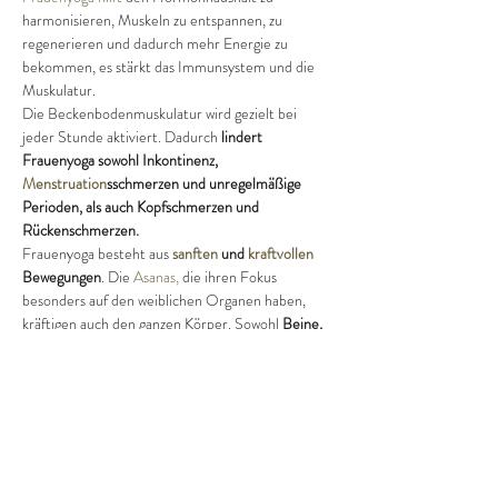
harmonisieren, Muskeln zu entspannen, zu 
regenerieren und dadurch mehr Energie zu 
bekommen, es stärkt das Immunsystem und die 
Muskulatur. 
Die Beckenbodenmuskulatur wird gezielt bei 
jeder Stunde aktiviert. Dadurch 
lindert 
Frauenyoga sowohl Inkontinenz, 
Menstruation
sschmerzen und unregelmäßige 
Perioden, als auch Kopfschmerzen und 
Rückenschmerzen.
Frauenyoga besteht aus 
sanften
 und 
kraftvollen
Bewegungen
. Die 
Asanas
,
 die ihren Fokus 
besonders auf den weiblichen Organen haben, 
kräftigen auch den ganzen Körper. Sowohl 
Beine, 
Beckenboden, Bauch, Brust, Rücken als auch die 
Seele werden gestärkt.
 Frauenyoga hilft unsere 
Bedürfnisse wahrzunehmen
, ohne Stress das Hier 
und Jetzt zu erleben.
Deswegen ist 
jede Stunde
 ein neues Erlebnis, 
immer die Chance etwas 
Neues zu entdecken
.