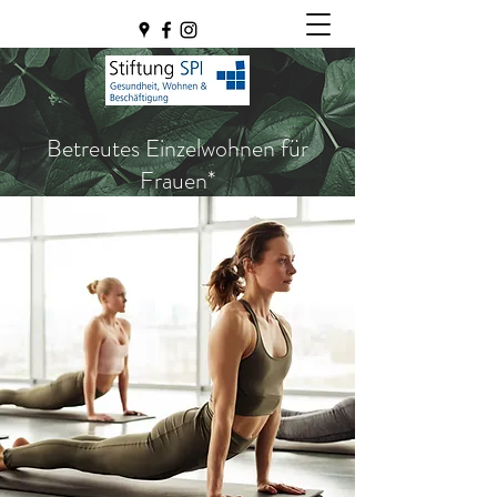
Betreutes Einzelwohnen für
Frauen*