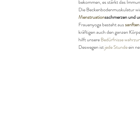
bekommen, es stärkt das Immun
Die Beckenbodenmuskulatur wird 
Menstruation
sschmerzen und u
Frauenyoga besteht aus 
sanften
kräftigen auch den ganzen Körpe
hilft unsere 
Bedürfnisse wahrz
Deswegen ist 
jede Stunde
 ein n