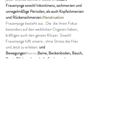
Frauenyoga sowohl Inkontinenz, 
sschmerzen und 
unregelmäßige Perioden, als auch Kopfschmerzen 
und Rückenschmerzen.
Menstruation
Frauenyoga besteht aus 
. Die 
 die ihren Fokus 
besonders auf den weiblichen Organen haben, 
kräftigen auch den ganzen Körper. Sowohl 
Frauenyoga hilft unsere 
, ohne Stress das Hier 
und Jetzt zu erleben.
 und 
Bewegungen
Asanas
,
Beine, Beckenboden, Bauch, 
Brust, Rücken als auch die Seele werden 
gestärkt.
Bedürfnisse 
wahrzunehmen
sanften
kraftvollen
Deswegen ist 
 ein neues Erlebnis, immer die 
Chance etwas 
.
jede Stunde
Neues zu entdecken
Diese Veranstaltung teilen