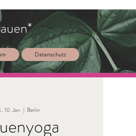
rauen*
sum
Datenschutz
., 10. Jan.
  |  
Berlin
auenyoga