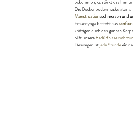
bekommen, es stärkt das Immun
Die Beckenbodenmuskulatur wird 
Menstruation
sschmerzen und u
Frauenyoga besteht aus 
sanften
kräftigen auch den ganzen Körpe
hilft unsere 
Bedürfnisse wahrz
Deswegen ist 
jede Stunde
 ein n