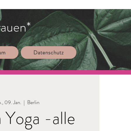
rauen*
sum
Datenschutz
., 09. Jan.
  |  
Berlin
 Yoga -alle