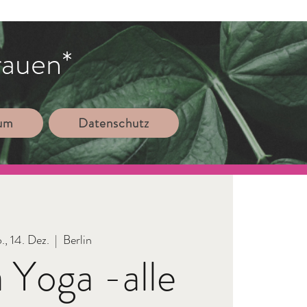
rauen*
sum
Datenschutz
., 14. Dez.
  |  
Berlin
 Yoga -alle