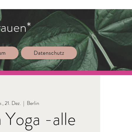
rauen*
sum
Datenschutz
., 21. Dez.
  |  
Berlin
 Yoga -alle