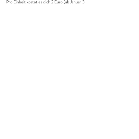
Pro Einheit kostet es dich 2 Euro (ab Januar 3 
Euro).
Diese Veranstaltung teilen
©2022 Frauenprojekte Treptow-Köpenick.
Impressum
&
Datenschutz.