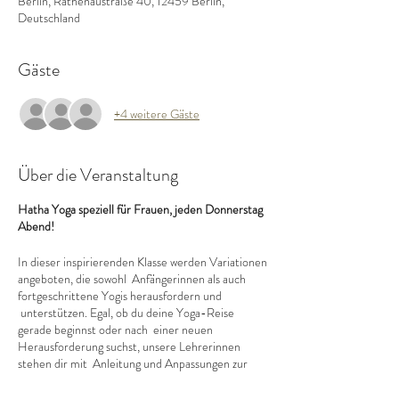
Berlin, Rathenaustraße 40, 12459 Berlin,
Deutschland
Gäste
+4 weitere Gäste
Über die Veranstaltung
Hatha Yoga speziell für Frauen, jeden Donnerstag
Abend!
In dieser inspirierenden Klasse werden Variationen
angeboten, die sowohl Anfängerinnen als auch
fortgeschrittene Yogis herausfordern und
unterstützen. Egal, ob du deine Yoga-Reise
gerade beginnst oder nach einer neuen
Herausforderung suchst, unsere Lehrerinnen
stehen dir mit Anleitung und Anpassungen zur
Seite, um sicherzustellen, dass du das Beste aus
deiner Praxis herausholen kannst.