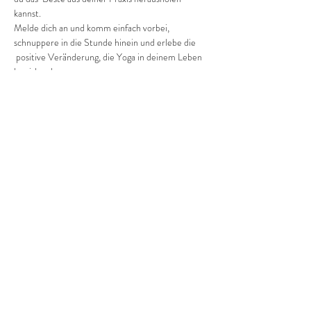
kannst.
Melde dich an und komm einfach vorbei, 
schnuppere in die Stunde hinein und erlebe die 
 positive Veränderung, die Yoga in deinem Leben 
bewirken kann.
Pro Einheit kostet es dich 2 Euro (ab Januar 3 
Euro).
Diese Veranstaltung teilen