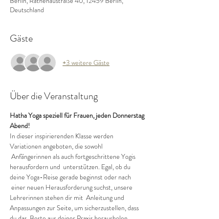
Berlin, Rathenaustraße 40, 12459 Berlin,
Deutschland
Gäste
+3 weitere Gäste
Über die Veranstaltung
Hatha Yoga speziell für Frauen, jeden Donnerstag 
Abend!
In dieser inspirierenden Klasse werden 
Variationen angeboten, die sowohl 
 Anfängerinnen als auch fortgeschrittene Yogis 
herausfordern und  unterstützen. Egal, ob du 
deine Yoga-Reise gerade beginnst oder nach 
 einer neuen Herausforderung suchst, unsere 
Lehrerinnen stehen dir mit  Anleitung und 
Anpassungen zur Seite, um sicherzustellen, dass 
du das  Beste aus deiner Praxis herausholen 