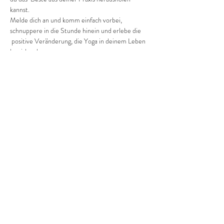
kannst.
Melde dich an und komm einfach vorbei, 
schnuppere in die Stunde hinein und erlebe die 
 positive Veränderung, die Yoga in deinem Leben 
bewirken kann.
Pro Einheit kostet es dich 2 Euro (ab Januar 3 
Euro).
Diese Veranstaltung teilen