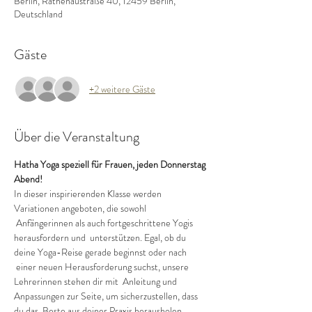
Berlin, Rathenaustraße 40, 12459 Berlin,
Deutschland
Gäste
+2 weitere Gäste
Über die Veranstaltung
Hatha Yoga speziell für Frauen, jeden Donnerstag 
Abend!
In dieser inspirierenden Klasse werden 
Variationen angeboten, die sowohl 
 Anfängerinnen als auch fortgeschrittene Yogis 
herausfordern und  unterstützen. Egal, ob du 
deine Yoga-Reise gerade beginnst oder nach 
 einer neuen Herausforderung suchst, unsere 
Lehrerinnen stehen dir mit  Anleitung und 
Anpassungen zur Seite, um sicherzustellen, dass 
du das  Beste aus deiner Praxis herausholen 