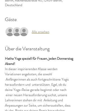
Berlin, Rathenaustraße 40, 12459 Berlin,
Deutschland
Gäste
Alle ansehen
Über die Veranstaltung
Hatha Yoga speziell für Frauen, jeden Donnerstag 
Abend!
In dieser inspirierenden Klasse werden 
Variationen angeboten, die sowohl 
 Anfängerinnen als auch fortgeschrittene Yogis 
herausfordern und  unterstützen. Egal, ob du 
deine Yoga-Reise gerade beginnst oder nach 
 einer neuen Herausforderung suchst, unsere 
Lehrerinnen stehen dir mit  Anleitung und 
Anpassungen zur Seite, um sicherzustellen, dass 
du das  Beste aus deiner Praxis herausholen 