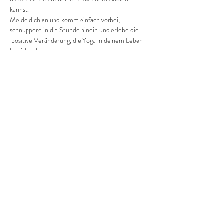
kannst.
Melde dich an und komm einfach vorbei, 
schnuppere in die Stunde hinein und erlebe die 
 positive Veränderung, die Yoga in deinem Leben 
bewirken kann.
Pro Einheit kostet es dich 2 Euro (ab Januar 3 
Euro).
Diese Veranstaltung teilen