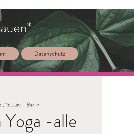
rauen*
sum
Datenschutz
., 13. Juni
  |  
Berlin
 Yoga -alle