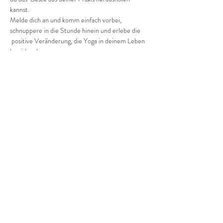
kannst.
Melde dich an und komm einfach vorbei, 
schnuppere in die Stunde hinein und erlebe die 
 positive Veränderung, die Yoga in deinem Leben 
bewirken kann.
Pro Einheit kostet es dich 2 Euro (ab Januar 3 
Euro).
Diese Veranstaltung teilen