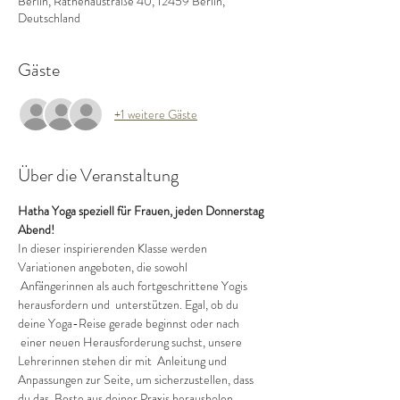
Berlin, Rathenaustraße 40, 12459 Berlin,
Deutschland
Gäste
+1 weitere Gäste
Über die Veranstaltung
Hatha Yoga speziell für Frauen, jeden Donnerstag 
Abend!
In dieser inspirierenden Klasse werden 
Variationen angeboten, die sowohl 
 Anfängerinnen als auch fortgeschrittene Yogis 
herausfordern und  unterstützen. Egal, ob du 
deine Yoga-Reise gerade beginnst oder nach 
 einer neuen Herausforderung suchst, unsere 
Lehrerinnen stehen dir mit  Anleitung und 
Anpassungen zur Seite, um sicherzustellen, dass 
du das  Beste aus deiner Praxis herausholen 