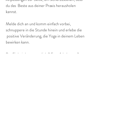
du das  Beste aus deiner Praxis herausholen 
kannst.
Melde dich an und komm einfach vorbei, 
schnuppere in die Stunde hinein und erlebe die 
 positive Veränderung, die Yoga in deinem Leben 
bewirken kann.
Pro Einheit kostet es dich 2 Euro (ab Januar 3 
Euro).
Mehr anzeigen
Diese Veranstaltung teilen