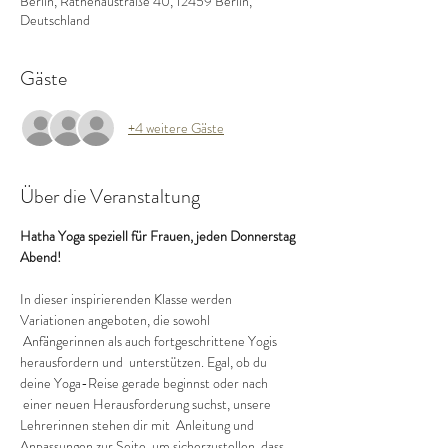
Berlin, Rathenaustraße 40, 12459 Berlin,
Deutschland
Gäste
+4 weitere Gäste
Über die Veranstaltung
Hatha Yoga speziell für Frauen, jeden Donnerstag 
Abend!
In dieser inspirierenden Klasse werden 
Variationen angeboten, die sowohl 
 Anfängerinnen als auch fortgeschrittene Yogis 
herausfordern und  unterstützen. Egal, ob du 
deine Yoga-Reise gerade beginnst oder nach 
 einer neuen Herausforderung suchst, unsere 
Lehrerinnen stehen dir mit  Anleitung und 
Anpassungen zur Seite, um sicherzustellen, dass 