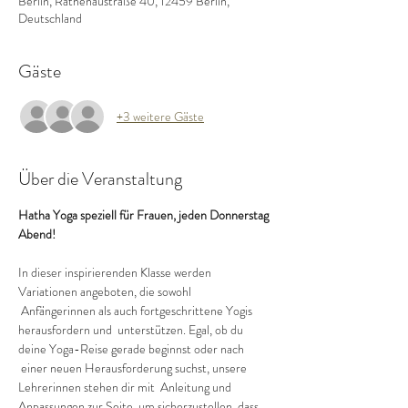
Berlin, Rathenaustraße 40, 12459 Berlin,
Deutschland
Gäste
+3 weitere Gäste
Über die Veranstaltung
Hatha Yoga speziell für Frauen, jeden Donnerstag 
Abend!
In dieser inspirierenden Klasse werden 
Variationen angeboten, die sowohl 
 Anfängerinnen als auch fortgeschrittene Yogis 
herausfordern und  unterstützen. Egal, ob du 
deine Yoga-Reise gerade beginnst oder nach 
 einer neuen Herausforderung suchst, unsere 
Lehrerinnen stehen dir mit  Anleitung und 
Anpassungen zur Seite, um sicherzustellen, dass 