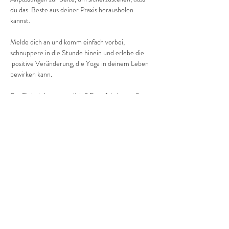
du das  Beste aus deiner Praxis herausholen 
kannst.
Melde dich an und komm einfach vorbei, 
schnuppere in die Stunde hinein und erlebe die 
 positive Veränderung, die Yoga in deinem Leben 
bewirken kann.
Pro Einheit kostet es dich 2 Euro (ab Januar 3 
Euro).
Mehr anzeigen
Diese Veranstaltung teilen