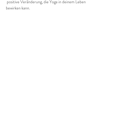
 positive Veränderung, die Yoga in deinem Leben 
bewirken kann.
Pro Einheit kostet es dich  3 Euro.
Diese Veranstaltung teilen
©2022 Frauenprojekte Treptow-Köpenick.
Impressum
&
Datenschutz.