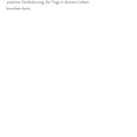
 positive Veränderung, die Yoga in deinem Leben 
bewirken kann.
Pro Einheit kostet es dich  3 Euro.
Diese Veranstaltung teilen
©2022 Frauenprojekte Treptow-Köpenick.
Impressum
&
Datenschutz.