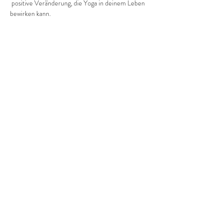
 positive Veränderung, die Yoga in deinem Leben 
bewirken kann.
Pro Einheit kostet es dich  3 Euro.
Diese Veranstaltung teilen
©2022 Frauenprojekte Treptow-Köpenick.
Impressum
&
Datenschutz.