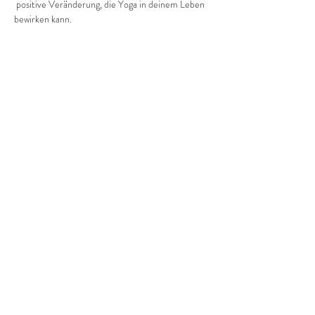
 positive Veränderung, die Yoga in deinem Leben 
bewirken kann.
Pro Einheit kostet es dich  3 Euro.
Diese Veranstaltung teilen
©2022 Frauenprojekte Treptow-Köpenick.
Impressum
&
Datenschutz.