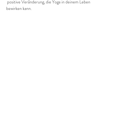
 positive Veränderung, die Yoga in deinem Leben 
bewirken kann.
Pro Einheit kostet es dich  3 Euro.
Diese Veranstaltung teilen
©2022 Frauenprojekte Treptow-Köpenick.
Impressum
&
Datenschutz.