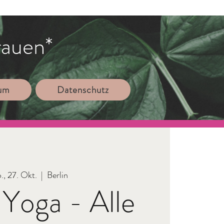
rauen*
sum
Datenschutz
., 27. Okt.
  |  
Berlin
Yoga - Alle