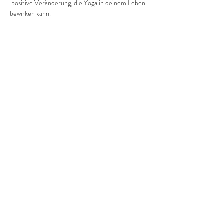
 positive Veränderung, die Yoga in deinem Leben 
bewirken kann.
Pro Einheit kostet es dich  3 Euro.
Diese Veranstaltung teilen
©2022 Frauenprojekte Treptow-Köpenick.
Impressum
&
Datenschutz.