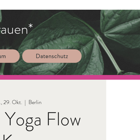
rauen*
sum
Datenschutz
., 29. Okt.
  |  
Berlin
 Yoga Flow