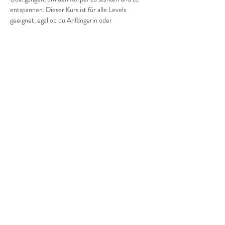
entspannen. Dieser Kurs ist für alle Levels 
geeignet, egal ob du Anfängerin oder 
Fortgeschrittene bist. Komm vorbei und finde 
deine Balance!
Diese Veranstaltung teilen
©2022 Frauenprojekte Treptow-Köpenick.
Impressum
&
Datenschutz.