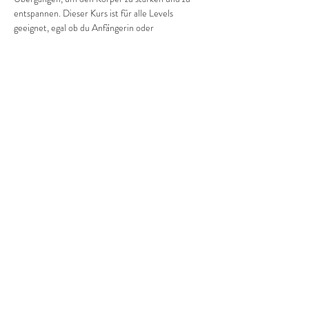
entspannen. Dieser Kurs ist für alle Levels 
geeignet, egal ob du Anfängerin oder 
Fortgeschrittene bist. Komm vorbei und finde 
deine Balance!
Diese Veranstaltung teilen
©2022 Frauenprojekte Treptow-Köpenick.
Impressum
&
Datenschutz.