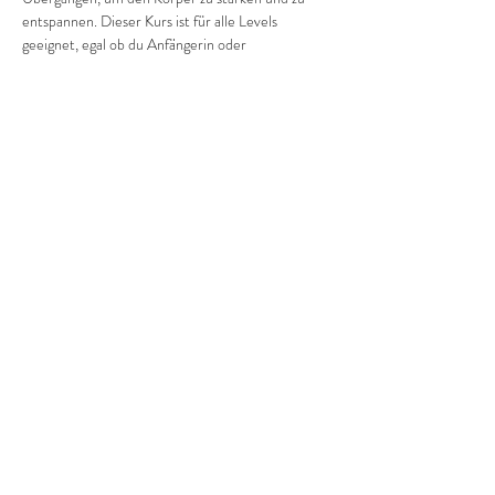
entspannen. Dieser Kurs ist für alle Levels 
geeignet, egal ob du Anfängerin oder 
Fortgeschrittene bist. Komm vorbei und finde 
deine Balance!
Diese Veranstaltung teilen
©2022 Frauenprojekte Treptow-Köpenick.
Impressum
&
Datenschutz.