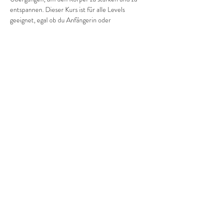
entspannen. Dieser Kurs ist für alle Levels 
geeignet, egal ob du Anfängerin oder 
Fortgeschrittene bist. Komm vorbei und finde 
deine Balance!
Diese Veranstaltung teilen
©2022 Frauenprojekte Treptow-Köpenick.
Impressum
&
Datenschutz.